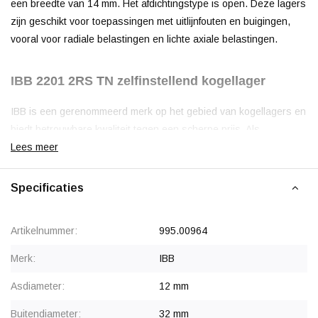
een breedte van 14 mm. Het afdichtingstype is open. Deze lagers
zijn geschikt voor toepassingen met uitlijnfouten en buigingen,
vooral voor radiale belastingen en lichte axiale belastingen.
IBB 2201 2RS TN zelfinstellend kogellager
IBB is een gerenommeerd merk op het gebied van kogellagers en
biedt betrouwbare kwaliteit tegen een scherpe prijs. Als
economisch aantrekkelijke optie biedt IBB een goede balans
Lees meer
tussen prestaties en kosten, wat het merk geschikt maakt voor
standaardtoepassingen. Deze kogellagers worden vaak gebruikt
Specificaties
in transportbanden, landbouwmachines en ventilatiesystemen.
Geproduceerd volgens Europese standaarden, zorgt IBB voor
Artikelnummer:
995.00964
een betrouwbaar industrieel product.
Merk:
IBB
Voor OEM-klanten, terugkerende aantallen of eenmalige
Asdiameter:
12 mm
grote projecten geven wij korting.
Neem contact met ons op
voor meer informatie.
Buitendiameter:
32 mm