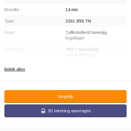
Breedte:
14 mm
Type:
2201 2RS TN
Soort:
Zelfinstellend tweerijig
kogellager
Afdichting:
2RS = tweezijdige
rubberafdichting
Gewicht:
0.053 kg
Bekijk alles
Vergelijk
3D tekening aanvragen