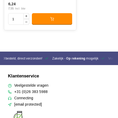
6,24
7,55
Incl. btw
00 besteld, direct verzonden!
Zakelijk -
Op rekening
mogelijk
Voor be
Klantenservice
Veelgestelde vragen
+31 (0)26 383 5988
Connecting
[email protected]