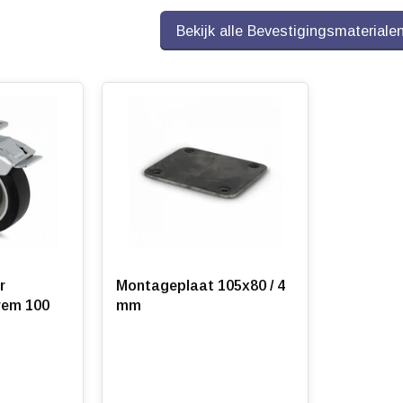
Bekijk alle Bevestigingsmateriale
eide zijden (6204 2RS). Wat ze onderscheidt van vergelijkbare
 wat resulteert in een uitstekende gebruiksvriendelijkheid en la
ber veert het wiel lichtjes mee onder belasting, wat leidt tot het
r een lage aanrijweerstand en een soepele rolbeweging.
ntact op voor een offerte.
r
Montageplaat 105x80 / 4
rem 100
mm