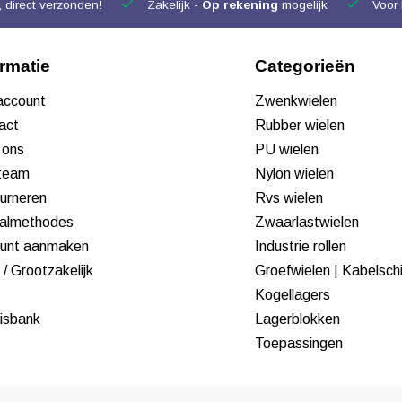
 direct verzonden!
Zakelijk -
Op rekening
mogelijk
Voor 
ormatie
Categorieën
 account
Zwenkwielen
act
Rubber wielen
 ons
PU wielen
team
Nylon wielen
urneren
Rvs wielen
almethodes
Zwaarlastwielen
unt aanmaken
Industrie rollen
/ Grootzakelijk
Groefwielen | Kabelsch
Kogellagers
isbank
Lagerblokken
Toepassingen