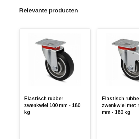
Relevante producten
De wielen zijn uitgerust met precisiekogellagers aan b
bokwielen is de bewuste keuze voor grotere kogellagers
rolweerstand. Dankzij de natuurlijke elasticiteit van rub
vrijkomen van energie tijdens het rollen. Dit zorgt voo
Korting vanaf 24 stuks
, zie staffelprijzen of neem co
Elastisch rubber
Elastisch rubbe
zwenkwiel 100 mm - 180
zwenkwiel met 
kg
mm - 180 kg