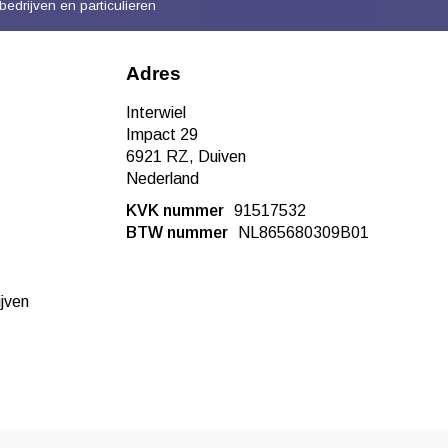
bedrijven en particulieren
Adres
Interwiel
Impact 29
6921 RZ, Duiven
Nederland
KVK nummer
91517532
BTW nummer
NL865680309B01
ijven