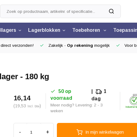
llagers
Lagerblokken
Toebehoren
Toepassi
 direct verzonden!
Zakelijk -
Op rekening
mogelijk
Voor be
ager - 180 kg
50 op
1
16,14
voorraad
dag
Meer nodig? Levering: 2 - 3
(19,53
)
Incl. btw
weken
-
+
In mijn winkelwagen