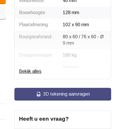
Wielbreedte:
40 mm
Bouwhoogte:
128 mm
Plaatafmeting:
102 x 90 mm
Boutgatafstand:
80 x 60 / 76 x 60 - Ø
9 mm
Draagvermogen:
180 kg
Type wiel:
Bokwiel
Bekijk alles
Montage:
Plaatbevestiging
Gaffel:
Staal, verzinkt
3D tekening aanvragen
Velg:
Aluminium
Wiellager:
Dubbel kogellager
Heeft u een vraag?
Bandage:
Zwart elastisch