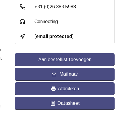
rubber,
+31 (0)26 383 5988
gevulkaniseerd
Connecting
Hardheid band:
ca. 68 shore A
,
[email protected]
Rolweerstand:
Slijtvast:
n
g.
Aan bestellijst toevoegen
Geluiddempend:
Temperatuur:
Mail naar
- 20 / + 60 °C
Geschikt voor:
Vlakke ondergrond
Afdrukken
en Buitenterrein
Datasheet
k