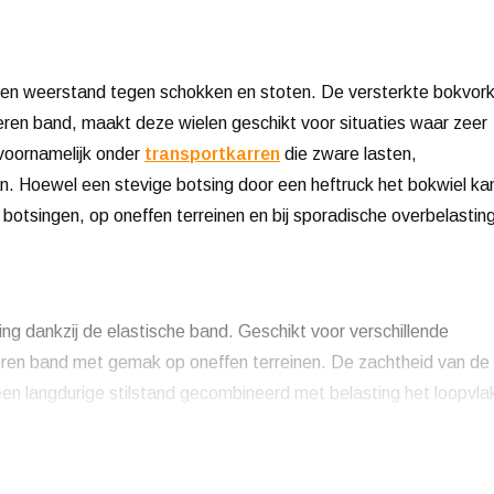
 en weerstand tegen schokken en stoten. De versterkte bokvork
ren band, maakt deze wielen geschikt voor situaties waar zeer
 voornamelijk onder
transportkarren
die zware lasten,
. Hoewel een stevige botsing door een heftruck het bokwiel ka
ere botsingen, op oneffen terreinen en bij sporadische overbelastin
g dankzij de elastische band. Geschikt voor verschillende
eren band met gemak op oneffen terreinen. De zachtheid van de
een langdurige stilstand gecombineerd met belasting het loopvla