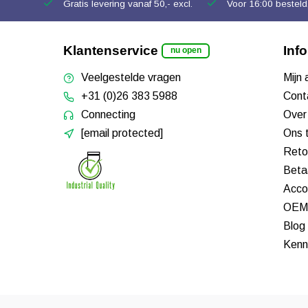
Gratis levering vanaf 50,- excl.
Voor 16:00 besteld,
Klantenservice
Inf
nu open
Veelgestelde vragen
Mijn
+31 (0)26 383 5988
Cont
Connecting
Over
[email protected]
Ons 
Reto
Beta
Acco
OEM 
Blog
Kenn