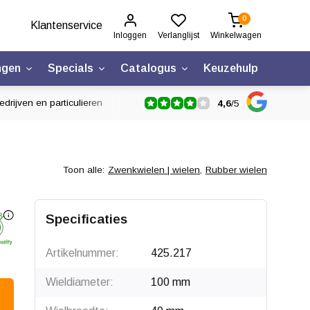
0
Klantenservice
Inloggen
Verlanglijst
Winkelwagen
ngen
Specials
Catalogus
Keuzehulp
drijven en particulieren
4,6
/
5
Toon alle:
Zwenkwielen | wielen
,
Rubber wielen
Specificaties
Artikelnummer:
425.217
Wieldiameter:
100 mm