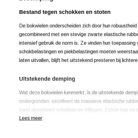
Bestand tegen schokken en stoten
De bokwielen onderscheiden zich door hun robuustheid
gecombineerd met een stevige zwarte elastische rubbe
intensief gebruik de norm is. Ze vinden hun toepassing
schokbelastingen en piekbelastingen moeten weerstaan
laten uitvallen, blijft het uitstekend presteren bij licht
Uitstekende demping
Wat deze bokwielen kenmerkt, is de uitstekende dempin
ondergronden, excelleert de massieve elastische rubb
band absorbeert schokken en trillingen. Echter kan na 
Lees meer
iets afvlakken.
Lage rolweerstand